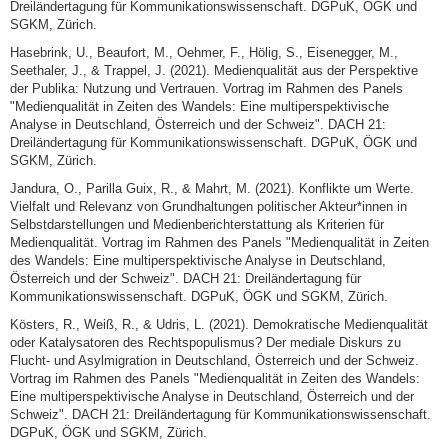
Dreiländertagung für Kommunikationswissenschaft. DGPuK, ÖGK und
SGKM, Zürich.
Hasebrink, U., Beaufort, M., Oehmer, F., Hölig, S., Eisenegger, M.,
Seethaler, J., & Trappel, J. (2021). Medienqualität aus der Perspektive
der Publika: Nutzung und Vertrauen. Vortrag im Rahmen des Panels
"Medienqualität in Zeiten des Wandels: Eine multiperspektivische
Analyse in Deutschland, Österreich und der Schweiz". DACH 21:
Dreiländertagung für Kommunikationswissenschaft. DGPuK, ÖGK und
SGKM, Zürich.
Jandura, O., Parilla Guix, R., & Mahrt, M. (2021). Konflikte um Werte.
Vielfalt und Relevanz von Grundhaltungen politischer Akteur*innen in
Selbstdarstellungen und Medienberichterstattung als Kriterien für
Medienqualität. Vortrag im Rahmen des Panels "Medienqualität in Zeiten
des Wandels: Eine multiperspektivische Analyse in Deutschland,
Österreich und der Schweiz". DACH 21: Dreiländertagung für
Kommunikationswissenschaft. DGPuK, ÖGK und SGKM, Zürich.
Kösters, R., Weiß, R., & Udris, L. (2021). Demokratische Medienqualität
oder Katalysatoren des Rechtspopulismus? Der mediale Diskurs zu
Flucht- und Asylmigration in Deutschland, Österreich und der Schweiz.
Vortrag im Rahmen des Panels "Medienqualität in Zeiten des Wandels:
Eine multiperspektivische Analyse in Deutschland, Österreich und der
Schweiz". DACH 21: Dreiländertagung für Kommunikationswissenschaft.
DGPuK, ÖGK und SGKM, Zürich.