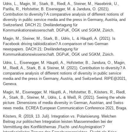
Udris, L., Magin, M., Stark, B., Riedl, A., Steiner, M., Hasebrink, U.,
Parilla, R., Hofstetter, B. Eisenegger, M. & Jandura, O. (2021).
Contribution to diversity? A comparative analysis of different notions of
diversity in public service media and the press in Germany, Austria, and
Switzerland. DACH 21: Dreiländertagung für
Kommunikationswissenschaft. DGPuK, ÖGK und SGKM, Zürich.
Magin, M., Steiner, M., Stark, B., Udris, L. & Häuptli, A. (2021). Is
Facebook driving tabloidization? A comparison of two German
newspapers. DACH 21: Dreiländertagung für
Kommunikationswissenschaft. DGPuK, ÖGK und SGKM, Zürich.
Udris, L., Eisenegger, M. Häuptli, A., Hofstetter, B., Jandura, O., Magin,
M., Riedl, A., Stark, B. & Steiner, M. (2021). Contribution to diversity? A
comparative analysis of different notions of diversity in public service
media and the press in Germany, Austria, and Switzerland. RIPE@2021,
Geneva.
Magin, M., Eisenegger, M. Häuptli, A., Hofstetter, B., Kösters, R., Riedl,
A., Stark, B., Steiner, M., Udris, L. & Weiß, R. (2021). Seeing the whole
picture. Dimensions of media diversity in German, Austrian, and Swiss
news media. ECREA European Communication Conference 2021, Braga.
Kösters, R. (2019, 13. Juli). Integration vs. Polarisierung. Welchen
Beitrag zur politischen Integration leisten Massenmedien bei der
Vermittlung des Konfliktthemas ‚Flucht- und Asylmigration‘?