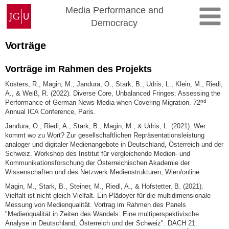
Zum
Johannes
Media Performance and
Inhalt
Gutenberg-
Democracy
springen
Universität
Mainz
Vorträge
Vorträge im Rahmen des Projekts
Kösters, R., Magin, M., Jandura, O., Stark, B., Udris, L., Klein, M., Riedl,
A., & Weiß, R. (2022). Diverse Core, Unbalanced Fringes: Assessing the
nd
Performance of German News Media when Covering Migration. 72
Annual ICA Conference, Paris.
Jandura, O., Riedl, A., Stark, B., Magin, M., & Udris, L. (2021). Wer
kommt wo zu Wort? Zur gesellschaftlichen Repräsentationsleistung
analoger und digitaler Medienangebote in Deutschland, Österreich und der
Schweiz. Workshop des Institut für vergleichende Medien- und
Kommunikationsforschung der Österreichischen Akademie der
Wissenschaften und des Netzwerk Medienstrukturen, Wien/online.
Magin, M., Stark, B., Steiner, M., Riedl, A., & Hofstetter, B. (2021).
Vielfalt ist nicht gleich Vielfalt. Ein Plädoyer für die multidimensionale
Messung von Medienqualität. Vortrag im Rahmen des Panels
"Medienqualität in Zeiten des Wandels: Eine multiperspektivische
Analyse in Deutschland, Österreich und der Schweiz". DACH 21: