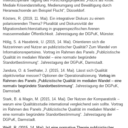
Interdisziplinäre Tagung des Forschungsprojektes „Flucht als Krise.
Mediale Krisendarstellung, Medienumgang und Bewältigung durch
Heranwachsende am Beispiel Flucht“, Düsseldorf.
Kösters, R. (2019, 11. Mai). Ein integrativer Diskurs zu einem
polarisierenden Thema? Pluralität und Diskursivität der
Migrationsberichterstattung in gruppenspezifischen Arenen
massenmedialer Öffentlichkeit.
Jahrestagung der DGPuK, Münster.
Hölig, S. & Hasebrink, U. (2015, 14. Mai). Orientieren sich die
Nutzerinnen und Nutzer an publizistischer Qualität? Zum Wandel von
Informationsrepertoires. Vortrag im Rahmen des Panels „Publizistische
Qualität im medialen Wandel – eine normativ begründete
Standortbestimmung“.
Jahrestagung der DGPuK, Darmstadt.
Jandura, O. & Seethaler, J. (2015, 14. Mai). Lässt sich Qualität
objektivierbar messen? Optionen der Operationalisierung.
Vortrag im
Rahmen des Panels „Publizistische Qualität im medialen Wandel – eine
normativ begründete Standortbestimmung“.
Jahrestagung der DGPuK,
Darmstadt.
Stark, B. & Magin, M. (2015, 14. Mai). Der Nutzen der Komparatistik –
warum eine Qualitätsstudie international vergleichend sein sollte. Vortrag
im Rahmen des Panels „Publizistische Qualität im medialen Wandel –
eine normativ begründete Standortbestimmung“.
Jahrestagung der
DGPuK, Darmstadt.
Weiß, R. (2015, 14. Mai). Ist eine normative Theorie publizistischer